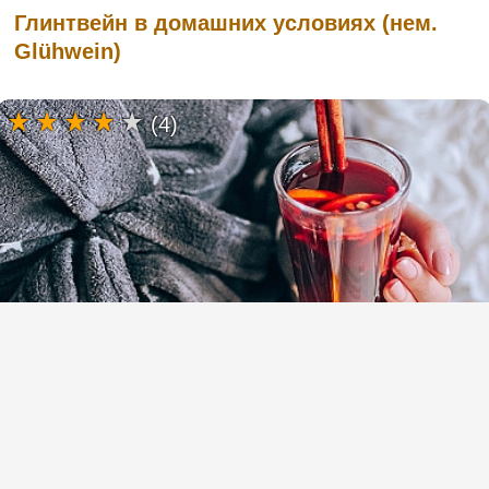
Глинтвейн в домашних условиях (нем.
Glühwein)
(4)
Рецепт глинтвейна - идеальный рецепт
глинтвейна