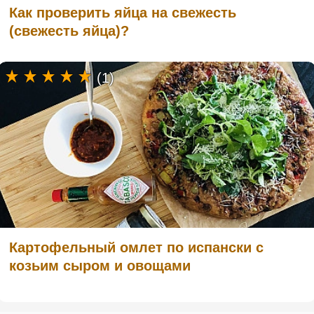
Как проверить яйца на свежесть
(свежесть яйца)?
(1)
Картофельный омлет по испански с
козьим сыром и овощами