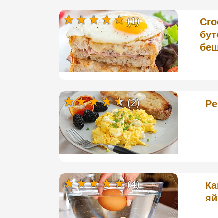
(1)
Cro
бут
бе
(2)
Ре
(4)
Ка
яй