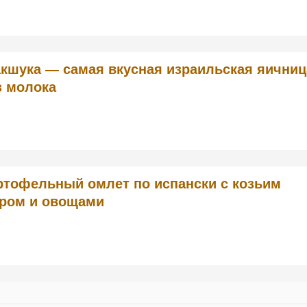
кшука — самая вкусная израильская яичниц
з молока
ртофельный омлет по испански с козьим
ром и овощами