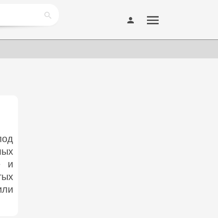
под
мых
е и
тых
или