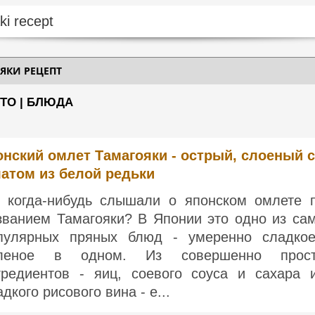
ЯКИ РЕЦЕПТ
ТО | БЛЮДА
нский омлет Тамагояки - острый, слоеный с
атом из белой редьки
 когда-нибудь слышали о японском омлете 
званием Тамагояки? В Японии это одно из са
пулярных пряных блюд - умеренно сладко
леное в одном. Из совершенно прос
гредиентов - яиц, соевого соуса и сахара 
адкого рисового вина - е...