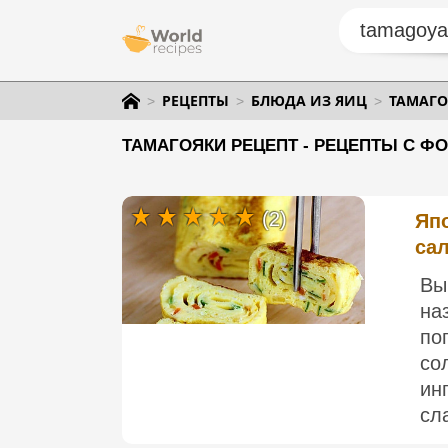
РЕЦЕПТЫ
БЛЮДА ИЗ ЯИЦ
ТАМАГО
ТАМАГОЯКИ РЕЦЕПТ - РЕЦЕПТЫ С ФО
(2)
Япо
сал
Вы
на
по
со
ин
сл