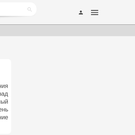
ния
рад
ный
ень
ие