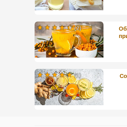
(2)
Об
пр
(1)
Со