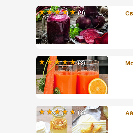
(9)
Св
(3)
Мо
(3)
Ай