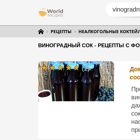
РЕЦЕПТЫ
НЕАЛКОГОЛЬНЫЕ КОКТЕЙ
ВИНОГРАДНЫЙ СОК - РЕЦЕПТЫ С ФО
(2)
До
сос
Пр
ви
да
со
н
пр