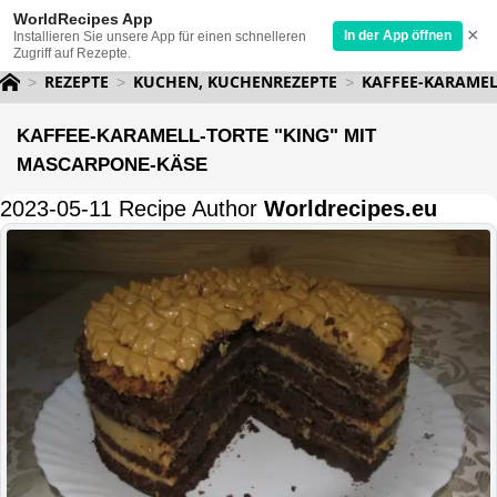
WorldRecipes App
×
In der App öffnen
Installieren Sie unsere App für einen schnelleren
Zugriff auf Rezepte.
REZEPTE
KUCHEN, KUCHENREZEPTE
KAFFEE-KARAMEL
KAFFEE-KARAMELL-TORTE "KING" MIT
MASCARPONE-KÄSE
2023-05-11 Recipe Author
Worldrecipes.eu