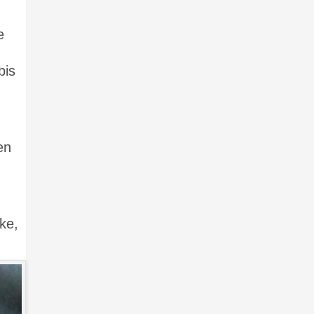
e
bis
en
ke,