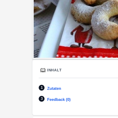
INHALT
Zutaten
Feedback (0)