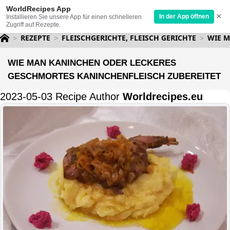
WorldRecipes App
×
In der App öffnen
Installieren Sie unsere App für einen schnelleren
Zugriff auf Rezepte.
REZEPTE
FLEISCHGERICHTE, FLEISCH GERICHTE
WIE M
WIE MAN KANINCHEN ODER LECKERES
GESCHMORTES KANINCHENFLEISCH ZUBEREITET
2023-05-03 Recipe Author
Worldrecipes.eu