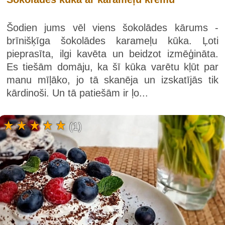
Šodien jums vēl viens šokolādes kārums -
brīnišķīga šokolādes karameļu kūka. Ļoti
pieprasīta, ilgi kavēta un beidzot izmēģināta.
Es tiešām domāju, ka šī kūka varētu kļūt par
manu mīļāko, jo tā skanēja un izskatījās tik
kārdinoši. Un tā patiešām ir ļo...
(1)