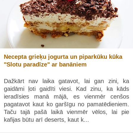
Necepta grieķu jogurta un piparkūku kūka
"Slotu paradīze" ar banāniem
Dažkārt nav laika gatavot, lai gan zini, ka
gaidāmi ļoti gaidīti viesi. Kad zinu, ka kāds
ieradīsies manā mājā, es vienmēr cenšos
pagatavot kaut ko garšīgu no pamatēdieniem.
Taču tajā pašā laikā vienmēr vēlos, lai pie
kafijas būtu arī deserts, kaut k...