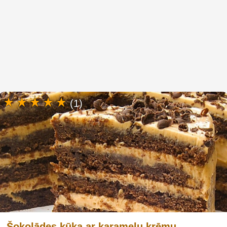
(1)
Šokolādes kūka ar karameļu krēmu