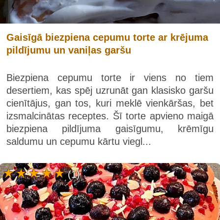
Gaisīgā biezpiena cepumu torte ar krējuma
pildījumu un vaniļas garšu
Biezpiena cepumu torte ir viens no tiem
desertiem, kas spēj uzrunāt gan klasisko garšu
cienītājus, gan tos, kuri meklē vienkāršas, bet
izsmalcinātas receptes. Šī torte apvieno maigā
biezpiena pildījuma gaisīgumu, krēmīgu
saldumu un cepumu kārtu viegl...
(1)