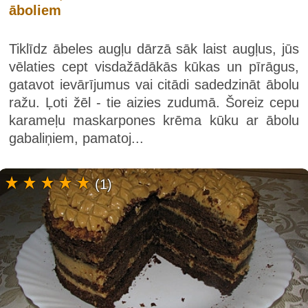
āboliem
Tiklīdz ābeles augļu dārzā sāk laist augļus, jūs
vēlaties cept visdažādākās kūkas un pīrāgus,
gatavot ievārījumus vai citādi sadedzināt ābolu
ražu. Ļoti žēl - tie aizies zudumā. Šoreiz cepu
karameļu maskarpones krēma kūku ar ābolu
gabaliņiem, pamatoj...
(1)