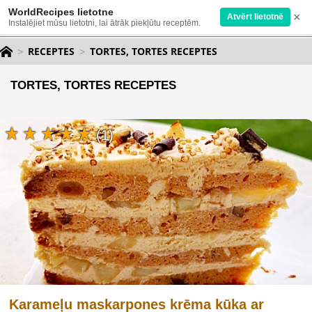
WorldRecipes lietotne
×
Atvērt lietotnē
Instalējiet mūsu lietotni, lai ātrāk piekļūtu receptēm.
RECEPTES
TORTES, TORTES RECEPTES
TORTES, TORTES RECEPTES
(1)
Karameļu maskarpones krēma kūka ar