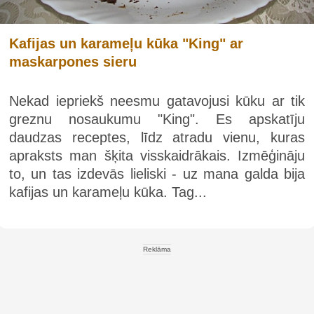
Kafijas un karameļu kūka "King" ar
maskarpones sieru
Nekad iepriekš neesmu gatavojusi kūku ar tik
greznu nosaukumu "King". Es apskatīju
daudzas receptes, līdz atradu vienu, kuras
apraksts man šķita visskaidrākais. Izmēģināju
to, un tas izdevās lieliski - uz mana galda bija
kafijas un karameļu kūka. Tag...
Reklāma