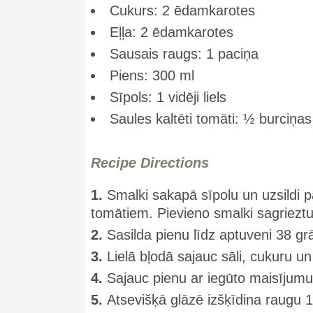
Cukurs: 2 ēdamkarotes
Eļļa: 2 ēdamkarotes
Sausais raugs: 1 paciņa
Piens: 300 ml
Sīpols: 1 vidēji liels
Saules kaltēti tomāti: ½ burciņas
Recipe Directions
1.
Smalki sakapā sīpolu un uzsildi 
tomātiem. Pievieno smalki sagriezt
2.
Sasilda pienu līdz aptuveni 38 grā
3.
Lielā bļodā sajauc sāli, cukuru u
4.
Sajauc pienu ar iegūto maisījumu
5.
Atsevišķā glāzē izšķīdina raugu 1