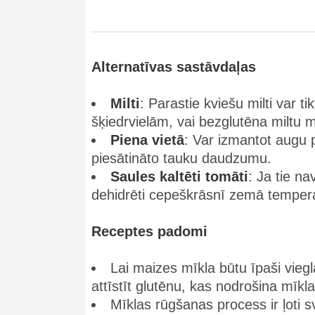
Alternatīvas sastāvdaļas
Milti
: Parastie kviešu milti var ti
šķiedrvielām, vai bezglutēna miltu 
Piena vietā
: Var izmantot augu 
piesātināto tauku daudzumu.
Saules kaltēti tomāti
: Ja tie n
dehidrēti cepeškrāsnī zemā temper
Receptes padomi
Lai maizes mīkla būtu īpaši viegla
attīstīt glutēnu, kas nodrošina mīkla
Mīklas rūgšanas process ir ļoti sva