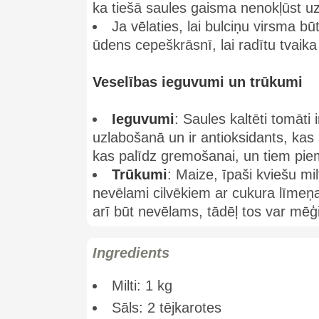
ka tiešā saules gaisma nenokļūst uz 
Ja vēlaties, lai bulciņu virsma 
ūdens cepeškrāsnī, lai radītu tvaika 
Veselības ieguvumi un trūkumi
Ieguvumi
: Saules kaltēti tomāti 
uzlabošanā un ir antioksidants, kas 
kas palīdz gremošanai, un tiem pie
Trūkumi
: Maize, īpaši kviešu mi
nevēlami cilvēkiem ar cukura līme
arī būt nevēlams, tādēļ tos var mēģ
Ingredients
Milti: 1 kg
Sāls: 2 tējkarotes