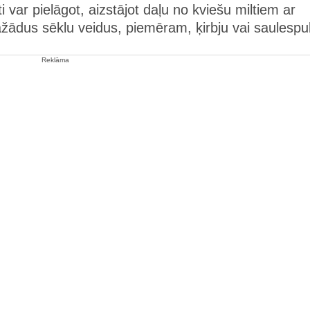
 var pielāgot, aizstājot daļu no kviešu miltiem ar
dažādus sēklu veidus, piemēram, ķirbju vai saulesp
Reklāma