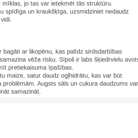
mīklas, jo tas var ietekmēt tās struktūru.
būtu spīdīga un kraukšķīga, uzsmidziniet nedaudz
vidi.
ir bagāti ar likopēnu, kas palīdz sirdsdarbības
samazina vēža risku. Sīpoli ir labs šķiedrvielu avot
mīt pretiekaisuma īpašības.
ltu maize, satur daudz ogļhidrātu, kas var būt
ņa problēmām. Augsts sāls un cukura daudzums va
ināt samazināt.