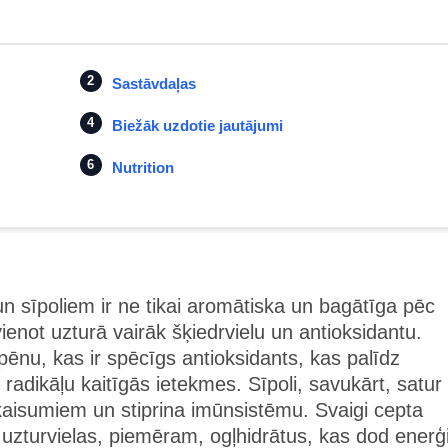
Sastāvdaļas
Biežāk uzdotie jautājumi
Nutrition
n sīpoliem ir ne tikai aromātiska un bagātīga pēc
evienot uzturā vairāk šķiedrvielu un antioksidantu.
kopēnu, kas ir spēcīgs antioksidants, kas palīdz
radikāļu kaitīgās ietekmes. Sīpoli, savukārt, satur
ekaisumiem un stiprina imūnsistēmu. Svaigi cepta
uzturvielas, piemēram, ogļhidrātus, kas dod enerģi