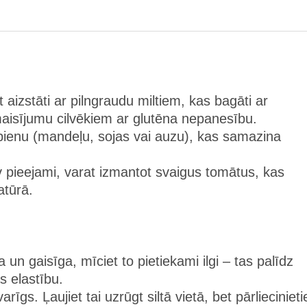
kt aizstāti ar pilngraudu miltiem, kas bagāti ar
maisījumu cilvēkiem ar glutēna nepanesību.
pienu (mandeļu, sojas vai auzu), kas samazina
av pieejami, varat izmantot svaigus tomātus, kas
atūrā.
 un gaisīga, mīciet to pietiekami ilgi – tas palīdz
s elastību.
rīgs. Ļaujiet tai uzrūgt siltā vietā, bet pārliecinieti