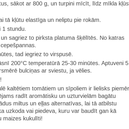
us, sākot ar 800 g, un turpini mīcīt, līdz mīkla kļūs
i tā kļūtu elastīga un neliptu pie rokām.
i 1 stundu.
un sagriez to pirksta platuma šķēlītēs. No katras
uz cepešpannas.
ūtes, tad iegriez to virspusē.
āsnī 200°C temperatūrā 25-30 minūtes. Aptuveni 5
mērē bulciņas ar sviestu, ja vēlies.
!
ē kaltētiem tomātiem un sīpoliem ir lielisks piemēr
jams radīt aromātisku un uzturvielām bagātu
us miltus un eļļas alternatīvas, lai tā atbilstu
ska uzkoda vai piedeva, kuru var baudīt gan kā
 maizes kukulīti!