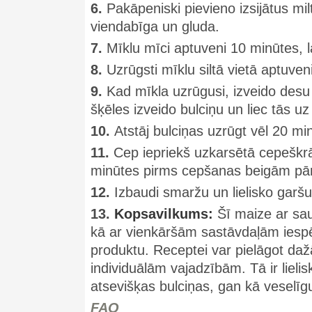
6.
Pakāpeniski pievieno izsijātus milt
viendabīga un gluda.
7.
Mīklu mīci aptuveni 10 minūtes, la
8.
Uzrūgsti mīklu siltā vietā aptuven
9.
Kad mīkla uzrūgusi, izveido desu 
šķēles izveido bulciņu un liec tās 
10.
Atstāj bulciņas uzrūgt vēl 20 min
11.
Cep iepriekš uzkarsētā cepeškr
minūtes pirms cepšanas beigām pārs
12.
Izbaudi smaržu un lielisko garšu
13.
Kopsavilkums:
Šī maize ar saul
kā ar vienkāršām sastāvdaļām iespē
produktu. Receptei var pielāgot dažād
individuālām vajadzībām. Tā ir lieli
atsevišķas bulciņas, gan kā veselīgu
FAQ