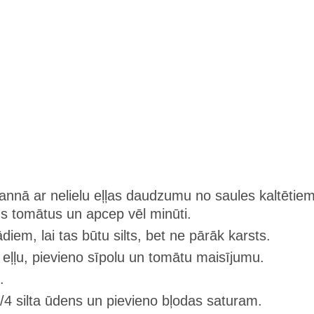
pannā ar nelielu eļļas daudzumu no saules kaltētie
us tomātus un apcep vēl minūti.
diem, lai tas būtu silts, bet ne pārāk karsts.
n eļļu, pievieno sīpolu un tomātu maisījumu.
.
/4 silta ūdens un pievieno bļodas saturam.