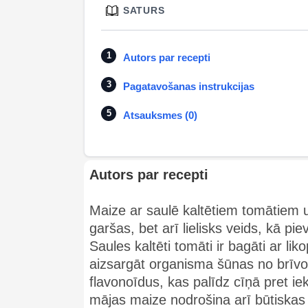
SATURS
Autors par recepti
Pagatavošanas instrukcijas
Atsauksmes (0)
Autors par recepti
Maize ar saulē kaltētiem tomātiem u
garšas, bet arī lielisks veids, kā pi
Saules kaltēti tomāti ir bagāti ar li
aizsargāt organisma šūnas no brīvo 
flavonoīdus, kas palīdz cīņā pret i
mājas maize nodrošina arī būtiskas 