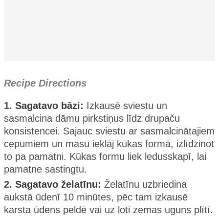
Recipe Directions
1.
Sagatavo bāzi:
Izkausē sviestu un
sasmalcina dāmu pirkstiņus līdz drupaču
konsistencei. Sajauc sviestu ar sasmalcinātajiem
cepumiem un masu ieklāj kūkas formā, izlīdzinot
to pa pamatni. Kūkas formu liek ledusskapī, lai
pamatne sastingtu.
2.
Sagatavo želatīnu:
Želatīnu uzbriedina
aukstā ūdenī 10 minūtes, pēc tam izkausē
karsta ūdens peldē vai uz ļoti zemas uguns plītī.