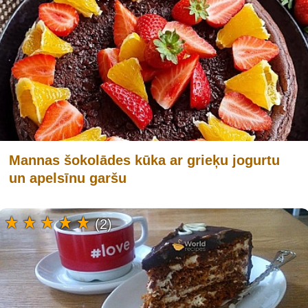
Mannas šokolādes kūka ar grieķu jogurtu
un apelsīnu garšu
(2)