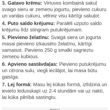
3.
Gatavo krēmu:
Virtuves kombainā sakuļ
svaigo sieru ar zemeņu jogurtu, pievieno cukuru
un vaniļas cukuru, vēlreiz visu kārtīgi sakuļot.
4.
Puto saldo krējumu:
Paralēli uzputo saldo
krējumu līdz stingram putukrējumam.
5.
Pievieno želatīnu:
Svaigā siera un jogurta
masai pievieno izkausēto želatīnu, kārtīgi
samaisot. Pievieno 250 g smalki sagrieztu
zemeņu kubiņus.
6.
Apvieno sastāvdaļas:
Pievieno putukrējumu
un citrona sulu, viegli iecilājot, lai masa būtu
gaisīga.
7.
Lej formā:
Masu lej kūkas formā, izlīdzina un
ievieto ledusskapī uz 2-4 stundām vai uz nakti,
lai kūka pilnībā sastingtu.
Reklāma