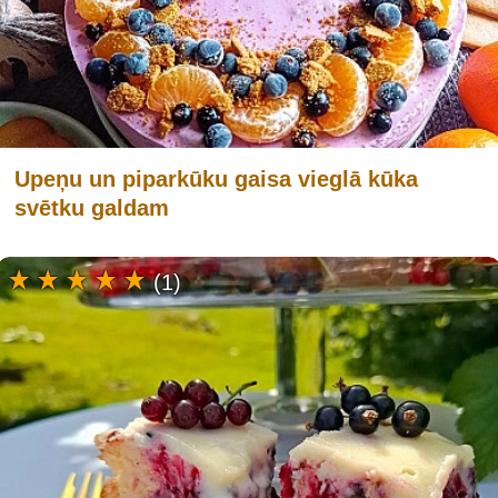
Upeņu un piparkūku gaisa vieglā kūka
svētku galdam
(1)