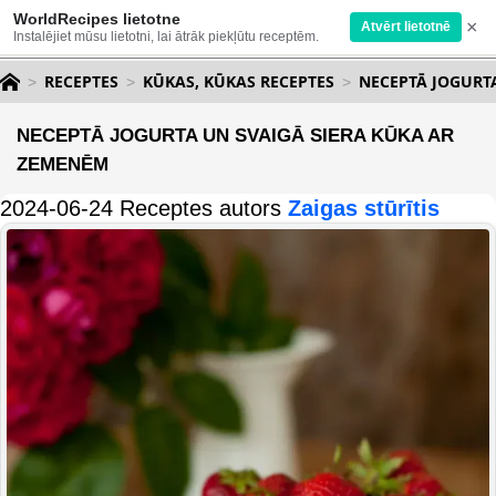
WorldRecipes lietotne
×
Atvērt lietotnē
Instalējiet mūsu lietotni, lai ātrāk piekļūtu receptēm.
RECEPTES
KŪKAS, KŪKAS RECEPTES
NECEPTĀ JOGURT
NECEPTĀ JOGURTA UN SVAIGĀ SIERA KŪKA AR
ZEMENĒM
2024-06-24 Receptes autors
Zaigas stūrītis