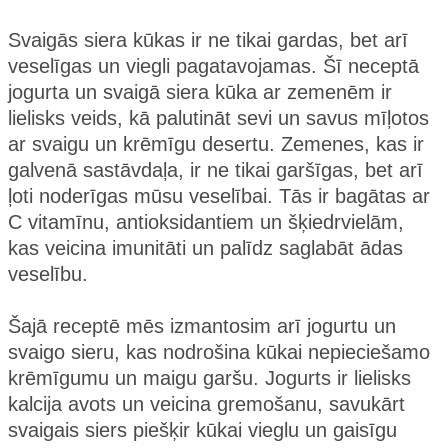
Svaigās siera kūkas ir ne tikai gardas, bet arī
veselīgas un viegli pagatavojamas. Šī neceptā
jogurta un svaigā siera kūka ar zemenēm ir
lielisks veids, kā palutināt sevi un savus mīļotos
ar svaigu un krēmīgu desertu. Zemenes, kas ir
galvenā sastāvdaļa, ir ne tikai garšīgas, bet arī
ļoti noderīgas mūsu veselībai. Tās ir bagātas ar
C vitamīnu, antioksidantiem un šķiedrvielām,
kas veicina imunitāti un palīdz saglabāt ādas
veselību.
Šajā receptē mēs izmantosim arī jogurtu un
svaigo sieru, kas nodrošina kūkai nepieciešamo
krēmīgumu un maigu garšu. Jogurts ir lielisks
kalcija avots un veicina gremošanu, savukārt
svaigais siers piešķir kūkai vieglu un gaisīgu