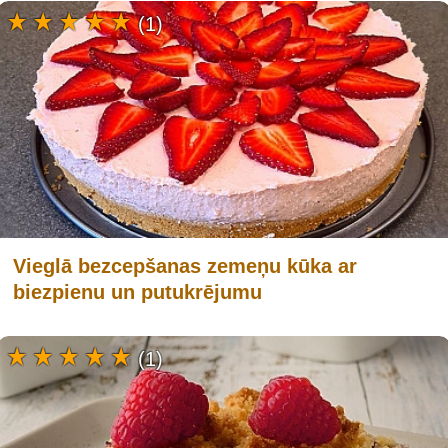
(1)
Vieglā bezcepšanas zemeņu kūka ar
biezpienu un putukrējumu
(1)