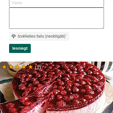
Izvēlieties failu (neobligāti)
`
Iesniegt
(1)