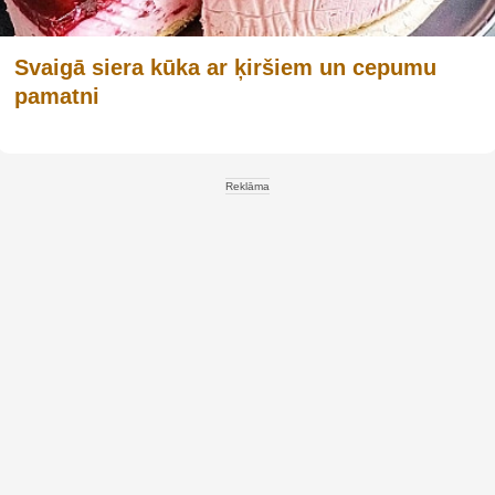
Svaigā siera kūka ar ķiršiem un cepumu
pamatni
Reklāma