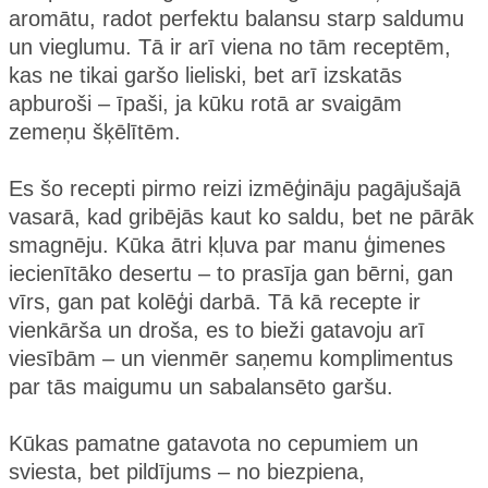
aromātu, radot perfektu balansu starp saldumu
un vieglumu. Tā ir arī viena no tām receptēm,
kas ne tikai garšo lieliski, bet arī izskatās
apburoši – īpaši, ja kūku rotā ar svaigām
zemeņu šķēlītēm.
Es šo recepti pirmo reizi izmēģināju pagājušajā
vasarā, kad gribējās kaut ko saldu, bet ne pārāk
smagnēju. Kūka ātri kļuva par manu ģimenes
iecienītāko desertu – to prasīja gan bērni, gan
vīrs, gan pat kolēģi darbā. Tā kā recepte ir
vienkārša un droša, es to bieži gatavoju arī
viesībām – un vienmēr saņemu komplimentus
par tās maigumu un sabalansēto garšu.
Kūkas pamatne gatavota no cepumiem un
sviesta, bet pildījums – no biezpiena,