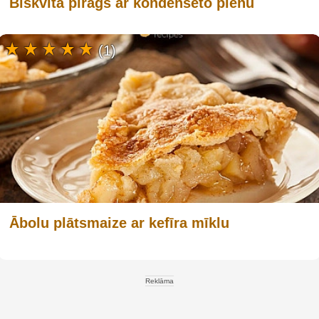
Biskvīta pīrāgs ar kondensēto pienu
(1)
Ābolu plātsmaize ar kefīra mīklu
Reklāma