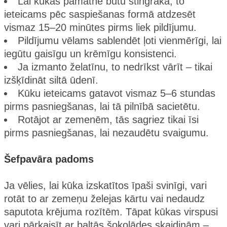
Lai kūkas pamatne būtu stingrāka, to
ieteicams pēc saspiešanas formā atdzesēt
vismaz 15–20 minūtes pirms liek pildījumu.
Pildījumu vēlams sablendēt ļoti vienmērīgi, lai
iegūtu gaisīgu un krēmīgu konsistenci.
Ja izmanto želatīnu, to nedrīkst vārīt – tikai
izšķīdināt siltā ūdenī.
Kūku ieteicams gatavot vismaz 5–6 stundas
pirms pasniegšanas, lai tā pilnībā sacietētu.
Rotājot ar zemenēm, tās sagriez tikai īsi
pirms pasniegšanas, lai nezaudētu svaigumu.
Šefpavāra padoms
Ja vēlies, lai kūka izskatītos īpaši svinīgi, vari
rotāt to ar zemeņu želejas kārtu vai nedaudz
saputota krējuma rozītēm. Tāpat kūkas virspusi
vari pārkaisīt ar baltās šokolādes skaidiņām –