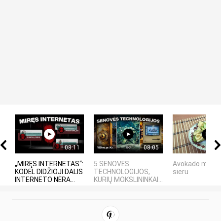
08:11
08:05
„MIRĘS INTERNETAS“:
5 SENOVĖS
Avokado maizīt
KODĖL DIDŽIOJI DALIS
TECHNOLOGIJOS,
sieru
INTERNETO NĖRA...
KURIŲ MOKSLININKAI...