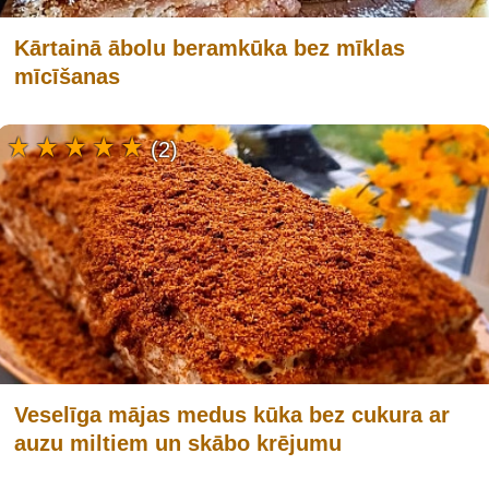
Kārtainā ābolu beramkūka bez mīklas
mīcīšanas
(2)
Veselīga mājas medus kūka bez cukura ar
auzu miltiem un skābo krējumu