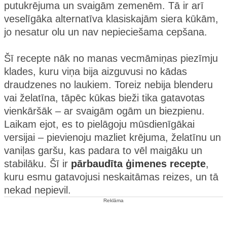
putukrējuma un svaigām zemenēm. Tā ir arī
veselīgāka alternatīva klasiskajām siera kūkām,
jo nesatur olu un nav nepieciešama cepšana.
Šī recepte nāk no manas vecmāmiņas piezīmju
klades, kuru viņa bija aizguvusi no kādas
draudzenes no laukiem. Toreiz nebija blenderu
vai želatīna, tāpēc kūkas bieži tika gatavotas
vienkāršāk – ar svaigām ogām un biezpienu.
Laikam ejot, es to pielāgoju mūsdienīgākai
versijai – pievienoju mazliet krējuma, želatīnu un
vaniļas garšu, kas padara to vēl maigāku un
stabilāku. Šī ir
pārbaudīta ģimenes recepte
,
kuru esmu gatavojusi neskaitāmas reizes, un tā
nekad nepievil.
Reklāma