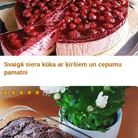
Svaigā siera kūka ar ķiršiem un cepumu
pamatni
(1)