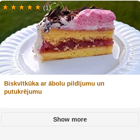
(1)
Biskvītkūka ar ābolu pildījumu un
putukrējumu
Show more