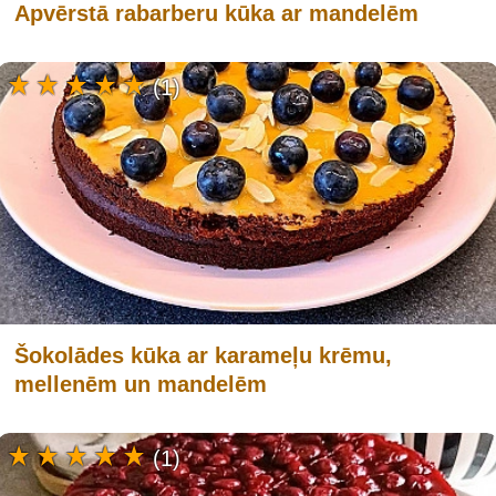
Apvērstā rabarberu kūka ar mandelēm
(1)
Šokolādes kūka ar karameļu krēmu,
mellenēm un mandelēm
(1)