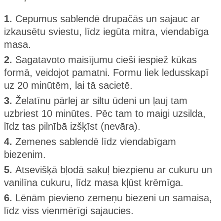
1.
Cepumus sablendē drupačās un sajauc ar
izkausētu sviestu, līdz iegūta mitra, viendabīga
masa.
2.
Sagatavoto maisījumu cieši iespiež kūkas
formā, veidojot pamatni. Formu liek ledusskapī
uz 20 minūtēm, lai tā sacietē.
3.
Želatīnu pārlej ar siltu ūdeni un ļauj tam
uzbriest 10 minūtes. Pēc tam to maigi uzsilda,
līdz tas pilnībā izšķīst (nevāra).
4.
Zemenes sablendē līdz viendabīgam
biezenim.
5.
Atsevišķā bļodā sakuļ biezpienu ar cukuru un
vanilīna cukuru, līdz masa kļūst krēmīga.
6.
Lēnām pievieno zemeņu biezeni un samaisa,
līdz viss vienmērīgi sajaucies.