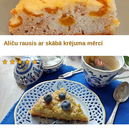
Aliču rausis ar skābā krējuma mērci
(1)