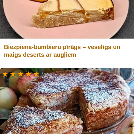
Biezpiena-bumbieru pīrāgs – veselīgs un
maigs deserts ar augļiem
(1)