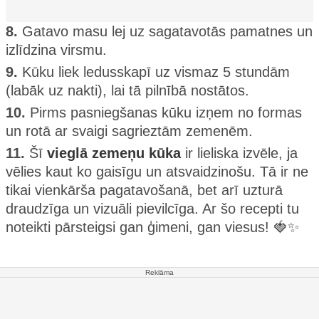
8.
Gatavo masu lej uz sagatavotās pamatnes un
izlīdzina virsmu.
9.
Kūku liek ledusskapī uz vismaz 5 stundām
(labāk uz nakti), lai tā pilnībā nostātos.
10.
Pirms pasniegšanas kūku izņem no formas
un rotā ar svaigi sagrieztām zemenēm.
11.
Šī
vieglā zemeņu kūka
ir lieliska izvēle, ja
vēlies kaut ko gaisīgu un atsvaidzinošu. Tā ir ne
tikai vienkārša pagatavošanā, bet arī uzturā
draudzīga un vizuāli pievilcīga. Ar šo recepti tu
noteikti pārsteigsi gan ģimeni, gan viesus! 🍓✨
Reklāma