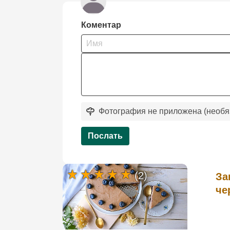
Коментар
Фотография не приложена (необя
Послать
(2)
За
че