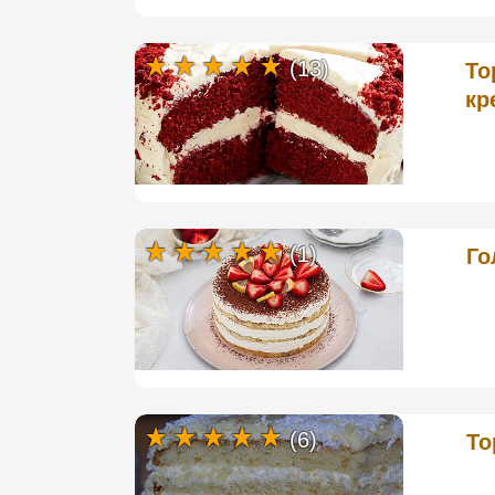
(13)
То
кр
(1)
Го
(6)
То