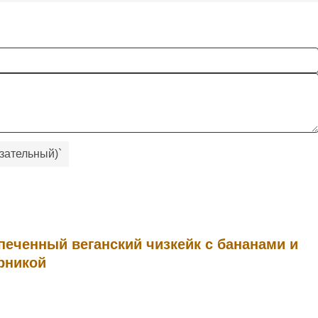
зательный)
`
печенный веганский чизкейк с бананами и
рникой