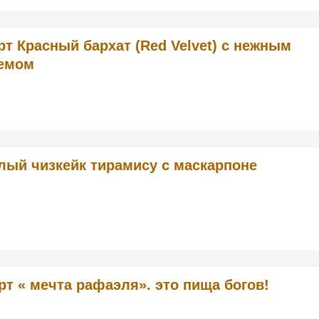
рт Красный бархат (Red Velvet) с нежным
емом
лый чизкейк тирамису с маскарпоне
рт « мечта рафаэля». это пища богов!