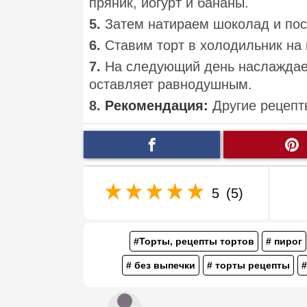
пряник, йогурт и бананы.
5.
Затем натираем шоколад и пос
6.
Ставим торт в холодильник на 
7.
На следующий день наслаждаем
оставляет равнодушным.
8.
Рекомендация:
Другие рецепт
5
(5)
#Торты, рецепты тортов
# пирог
# без выпечки
# торты рецепты
#