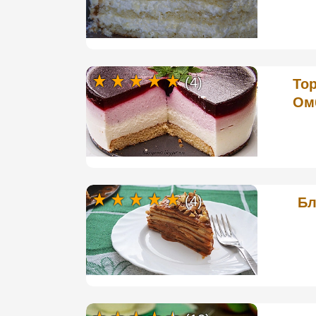
(4)
Тор
Ом
(4)
Бл