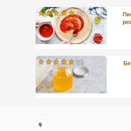
(2)
Пи
ре
(1)
Бе