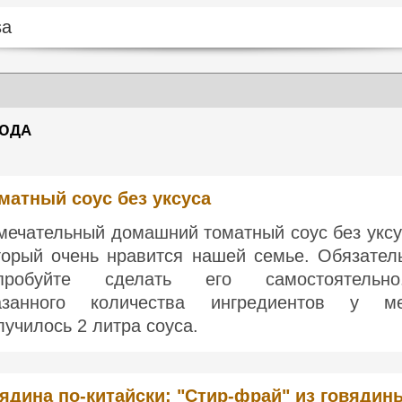
ЛЮДА
матный соус без уксуса
мечательный домашний томатный соус без уксу
торый очень нравится нашей семье. Обязател
пробуйте сделать его самостоятельно
азанного количества ингредиентов у м
лучилось 2 литра соуса.
ядина по-китайски: "Стир-фрай" из говядин