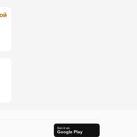
ой
Get it on
Google Play