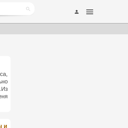
са,
ьно
.Из
еня
ы и