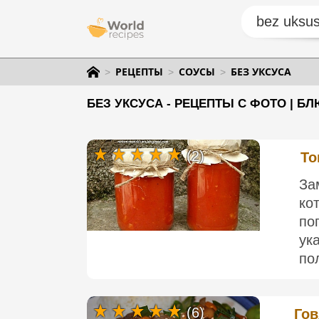
РЕЦЕПТЫ
СОУСЫ
БЕЗ УКСУСА
БЕЗ УКСУСА - РЕЦЕПТЫ С ФОТО | Б
(2)
То
За
ко
по
ук
по
(6)
Гов