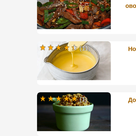
ово
(11)
Ho
(1)
До