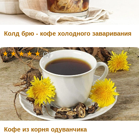
Колд брю - кофе холодного заваривания
(2)
Кофе из корня одуванчика