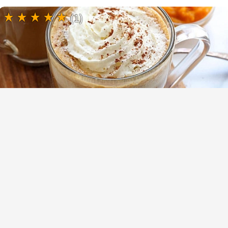
(1)
Pumpkin spice - тыквенный сироп для
кофе
(1)