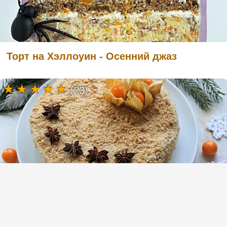
Торт на Хэллоуин - Осенний джаз
(23)
Веганский медовый торт - медовик