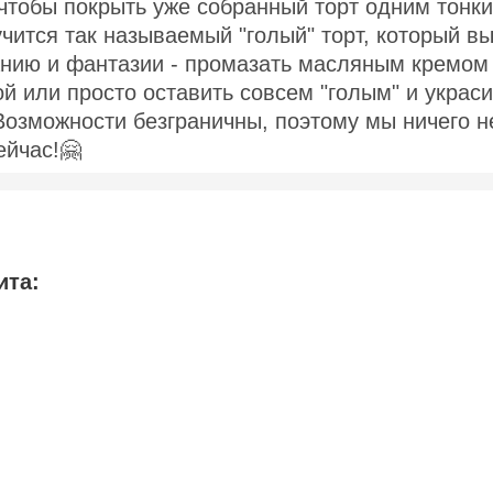
 чтобы покрыть уже собранный торт одним тонк
учится так называемый "голый" торт, который в
анию и фантазии - промазать масляным кремом
й или просто оставить совсем "голым" и украси
Возможности безграничны, поэтому мы ничего н
ейчас!🤗
ита: