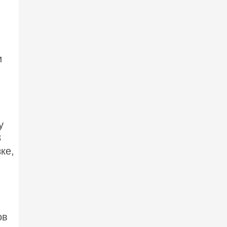
и
у
8
ке,
ов