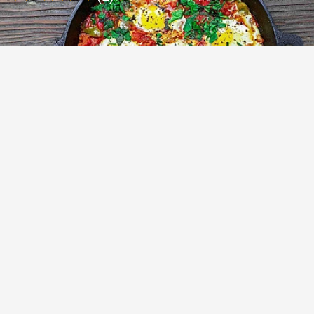
Шакшука — самая вкусная израильская
яичница без молока
(1)