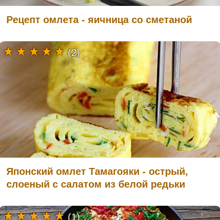
Рецепт омлета - яичница со сметаной
(2)
Японский омлет Тамагояки - острый,
слоеный с салатом из белой редьки
(1)