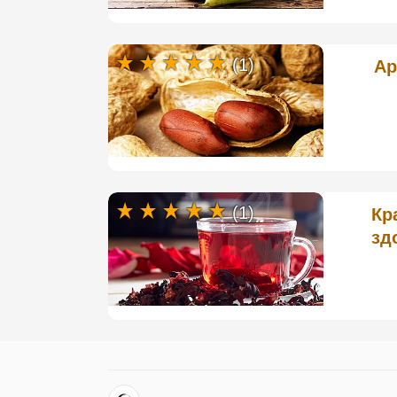
(1)
Ар
(1)
Кр
зд