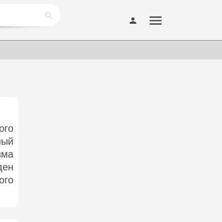
ого
ный
зма
ден
ого