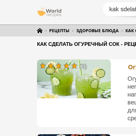
РЕЦЕПТЫ
ЗДОРОВЫЕ БЛЮДА
КАК
КАК СДЕЛАТЬ ОГУРЕЧНЫЙ СОК - РЕЦ
(3)
Ог
Ог
не
на
ве
дл
ср