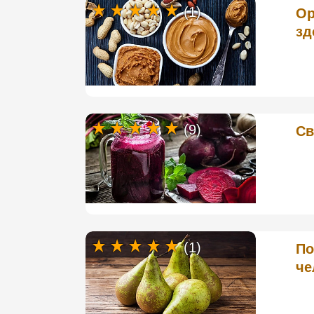
(1)
Ор
зд
(9)
Св
(1)
По
че