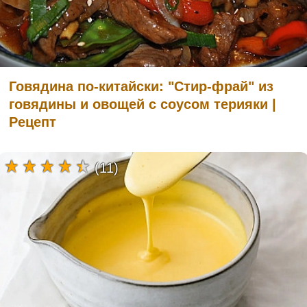
Говядина по-китайски: "Стир-фрай" из
говядины и овощей с соусом терияки |
Рецепт
(11)