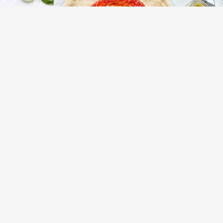
Пикантный домашний соус для пиццы —
простой рецепт
(1)