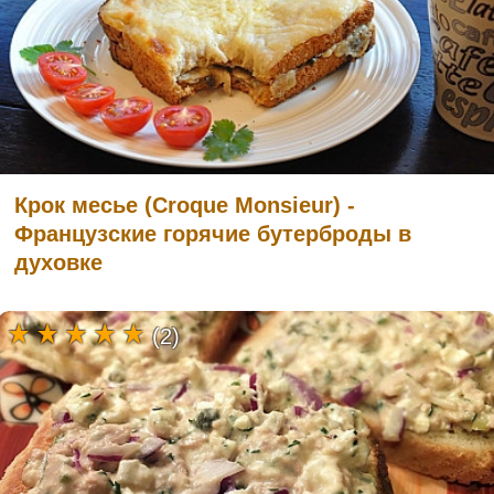
Крок месье (Croque Monsieur) -
Французские горячие бутерброды в
духовке
(2)