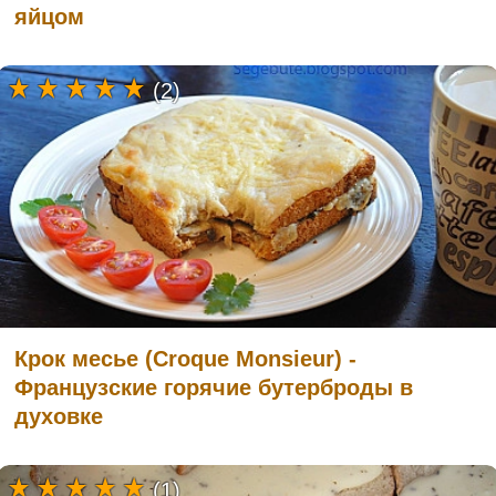
яйцом
(2)
Крок месье (Croque Monsieur) -
Французские горячие бутерброды в
духовке
(1)