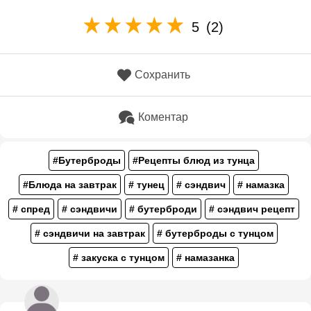
5
(2)
Сохранить
Коментар
#Бутерброды
#Рецепты блюд из тунца
#Блюда на завтрак
# тунец
# сэндвич
# намазка
# спред
# сэндвичи
# бутерброди
# сэндвич рецепт
# сэндвичи на завтрак
# бутерброды с тунцом
# закуска с тунцом
# намазанка