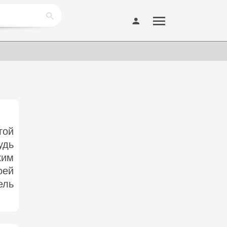
гой
удь
ким
оей
ель