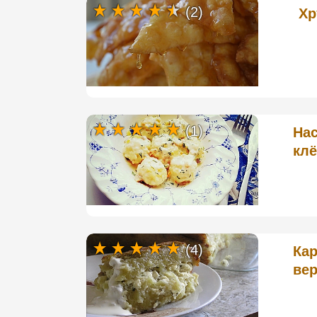
(2)
Хр
(1)
На
клё
(4)
Кар
вер