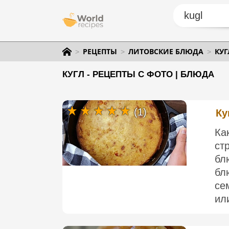
РЕЦЕПТЫ
ЛИТОВСКИЕ БЛЮДА
КУГ
КУГЛ - РЕЦЕПТЫ С ФОТО | БЛЮДА
(1)
Ку
Ка
ст
бл
бл
се
или