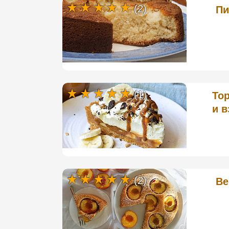
(2)
Пи
(1)
То
и 
(2)
Ве