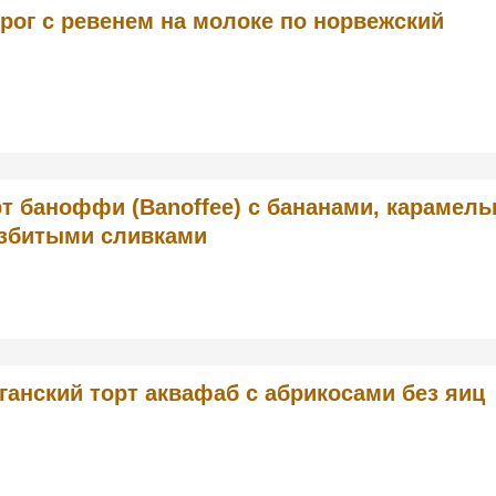
рог с ревенем на молоке по норвежский
рт баноффи (Banoffee) с бананами, карамел
взбитыми сливками
ганский торт аквафаб с абрикосами без яиц