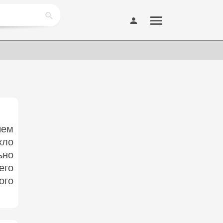
ем
кло
ьно
его
ого