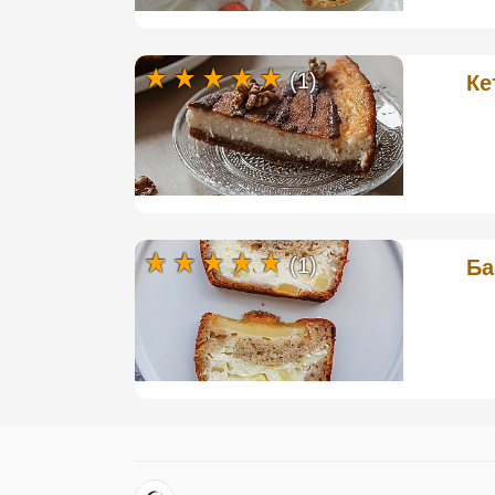
(1)
Ке
(1)
Ба