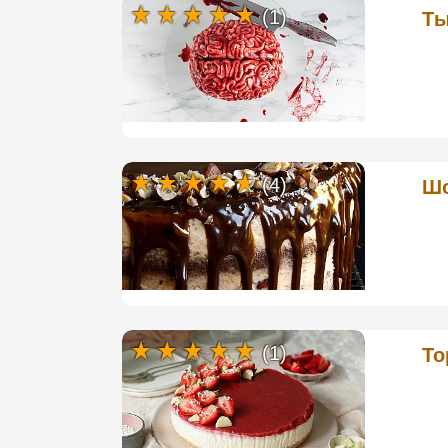
(1)
Ты
(4)
Шо
(1)
То