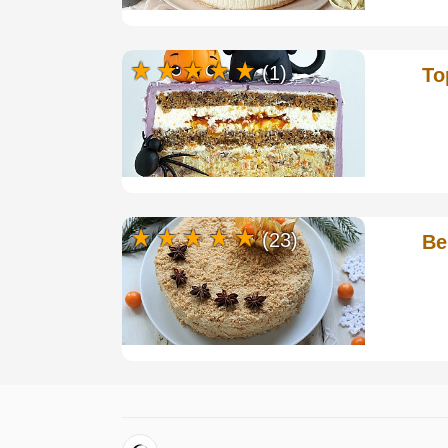
(1)
То
(23)
Ве