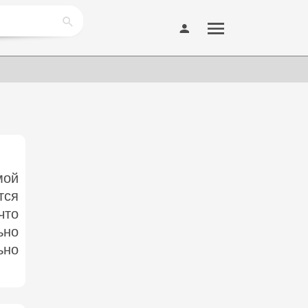
мой
тся
что
ьно
ьно