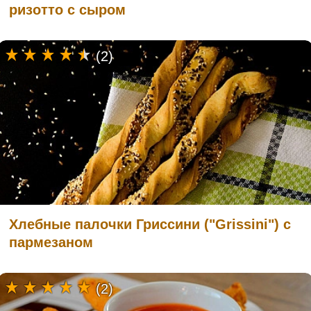
ризотто с сыром
(2)
Хлебные палочки Гриссини ("Grissini") с
пармезаном
(2)