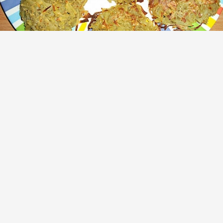
Всеми очень нахваленные картофельные
блины без масла (всего пару
ингридиентов)
(1)