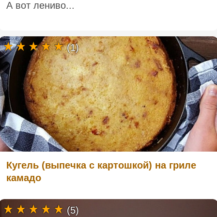
А вот лениво...
(1)
Кугель (выпечка с картошкой) на гриле
камадо
(5)