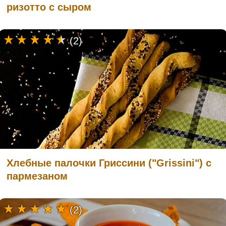
ризотто с сыром
(2)
Хлебные палочки Гриссини ("Grissini") с
пармезаном
(2)