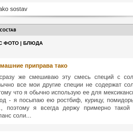
 СОСТАВ
С ФОТО | БЛЮДА
машние приправа тако
сразу же смешиваю эту смесь специй с со
бычно все мои другие специи не содержат сол
тому что я обычно использую ее для мексиканс
юд - я посыпаю ею ростбиф, курицу, помидор
д., поэтому я всегда держу примерно такой
ланс соли...