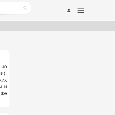
лью
и),
ких
ы и
 же