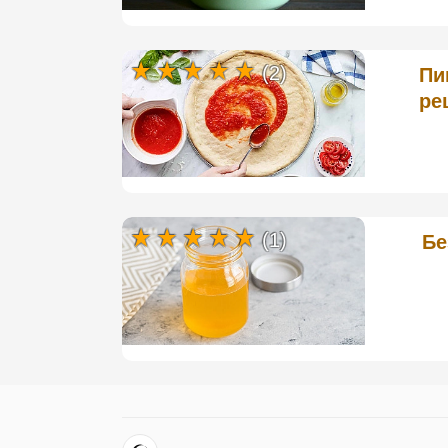
(2)
Пи
ре
(1)
Бе