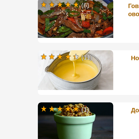
(6)
Гов
ово
(11)
Ho
(1)
До