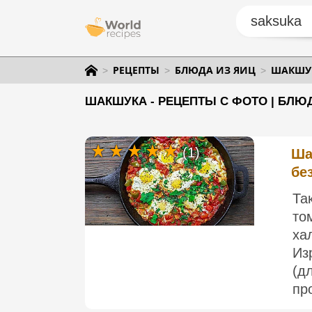
РЕЦЕПТЫ
БЛЮДА ИЗ ЯИЦ
ШАКШУ
ШАКШУКА - РЕЦЕПТЫ С ФОТО | БЛЮ
(1)
Ша
бе
Та
то
ха
Из
(д
пр