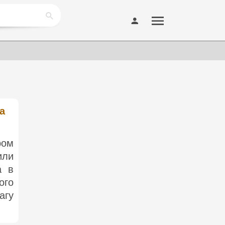
а
ром
или
а в
ого
агу