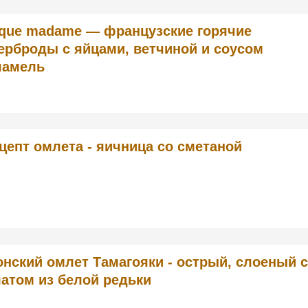
que madame — французские горячие
ерброды с яйцами, ветчиной и соусом
шамель
цепт омлета - яичница со сметаной
нский омлет Тамагояки - острый, слоеный с
атом из белой редьки