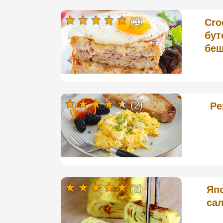
(1)
Cro
бут
бе
(2)
Ре
(2)
Япо
сал