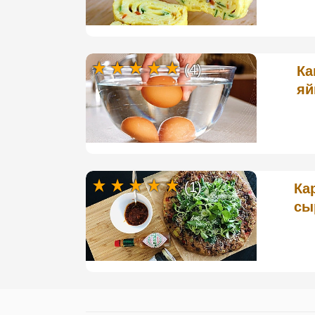
(4)
Ка
яй
(1)
Ка
сы