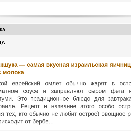
КА
ДА
кшука — самая вкусная израильская яичниц
з молока
кой еврейский омлет обычно жарят в ост
матном соусе и заправляют сыром фета 
луми. Это традиционное блюдо для завтрак
раиле. Рецепт и название этого особо остр
ля тех, кто обычно не любит острое) овощное р
оисходит от бербе...