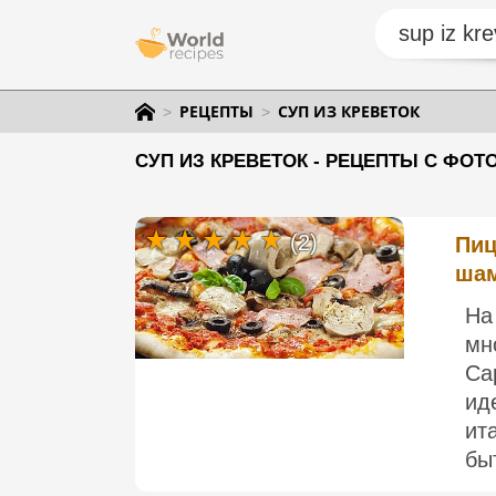
РЕЦЕПТЫ
СУП ИЗ КРЕВЕТОК
СУП ИЗ КРЕВЕТОК - РЕЦЕПТЫ С ФОТ
(2)
Пиц
шам
На
мн
Ca
ид
ит
быт