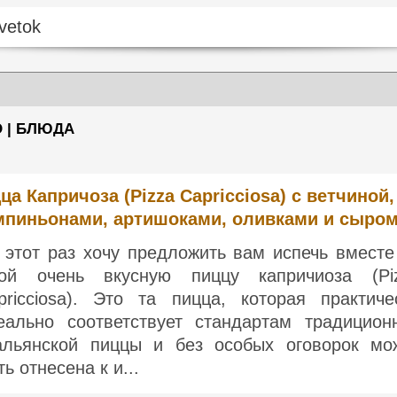
О | БЛЮДА
ца Капричоза (Pizza Capricciosa) с ветчиной,
пиньонами, артишоками, оливками и сыро
 этот раз хочу предложить вам испечь вместе
ой очень вкусную пиццу капричиоза (Pi
pricciosa). Это та пицца, которая практиче
еально соответствует стандартам традицион
альянской пиццы и без особых оговорок мо
ь отнесена к и...