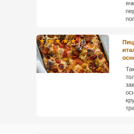
яч
пе
по
(1)
Пиц
ита
осн
Та
то
за
ос
кр
тр