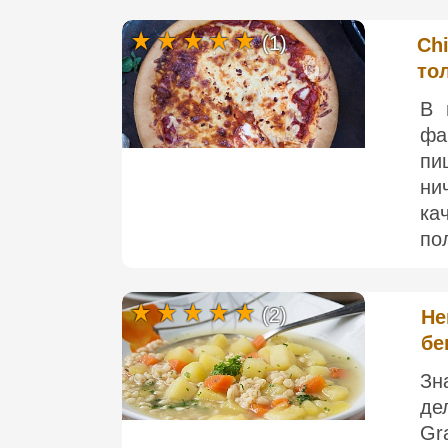
(1)
Chi
то
В 
фа
пи
ни
ка
по
(2)
Не
бе
Зн
де
Gr