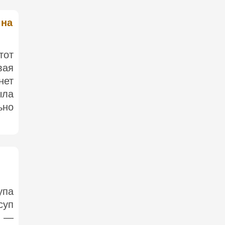
 на
тот
вая
нет
ыла
ьно
упа
суп
к —