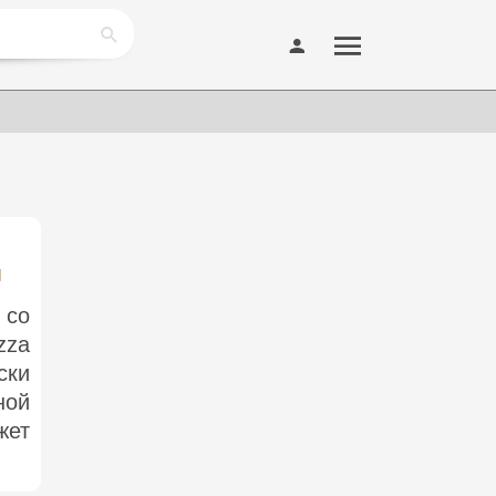
м
 со
zza
ски
ной
жет