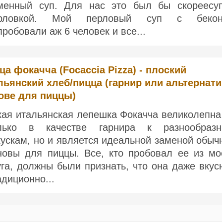
менный суп. Для нас это был бы скореесу
рловкой. Мой перловый суп с бекон
пробовали аж 6 человек и все...
ца фокачча (Focaccia Pizza) - плоский
льянский хлеб/пицца (гарнир или альтернат
ове для пиццы)
кая итальянская лепешка Фокачча великолепна
лько в качестве гарнира к разнообраз
кускам, но и является идеальной заменой обыч
новы для пиццы. Все, кто пробовал ее из мо
уга, должны были признать, что она даже вкус
адиционно...