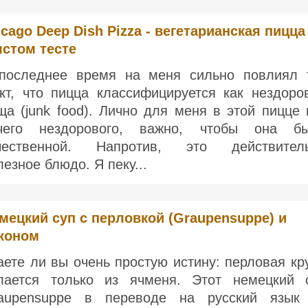
cago Deep Dish Pizza - вегетарианская пицца
лстом тесте
последнее время на меня сильно повлиял 
кт, что пицца классифицируется как нездоро
ща (junk food). Лично для меня в этой пицце 
чего нездорового, важно, чтобы она б
чественной. Напротив, это действител
лезное блюдо. Я пеку...
мецкий суп с перловкой (Graupensuppe) и
коном
аете ли вы очень простую истину: перловая кр
лается только из ячменя. Этот немецкий 
aupensuppe в переводе на русский язы