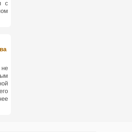
п с
ом
ива
 не
ным
ной
его
нее