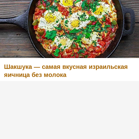
Шакшука — самая вкусная израильская
яичница без молока
(1)