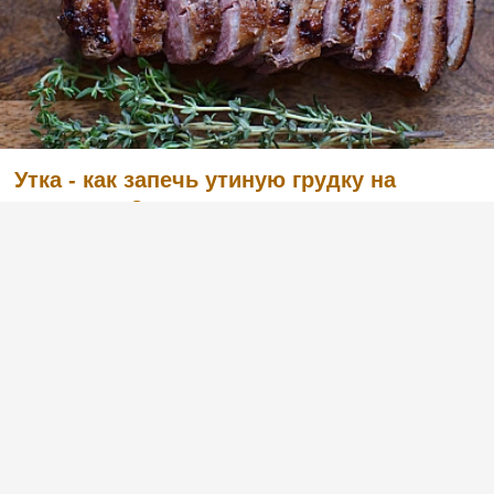
Утка - как запечь утиную грудку на
сковороде?
(2)