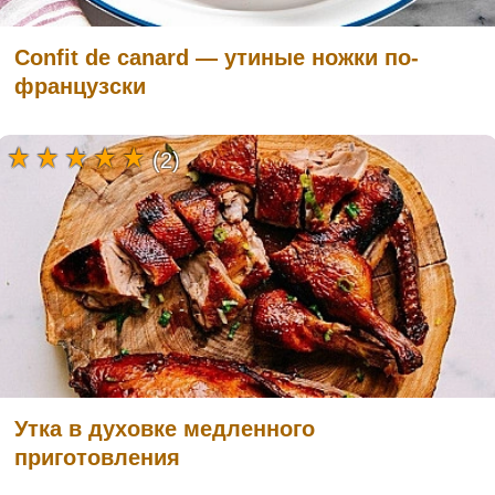
Confit de canard — утиные ножки по-
французски
(2)
Утка в духовке медленного
приготовления