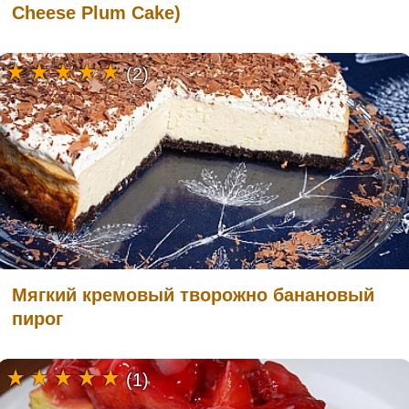
Cheese Plum Cake)
(2)
Мягкий кремовый творожно банановый
пирог
(1)