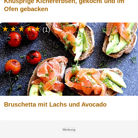
Knusprige Kichererbsen, gekocht und im
Ofen gebacken
(1)
Bruschetta mit Lachs und Avocado
Werbung