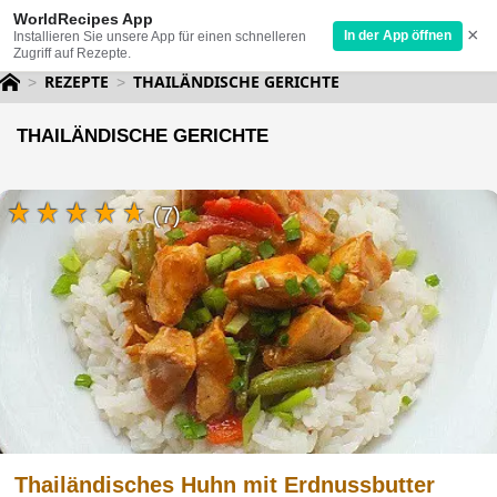
WorldRecipes App
×
In der App öffnen
Installieren Sie unsere App für einen schnelleren
Zugriff auf Rezepte.
REZEPTE
THAILÄNDISCHE GERICHTE
THAILÄNDISCHE GERICHTE
(7)
Thailändisches Huhn mit Erdnussbutter