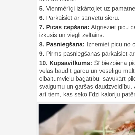
5.
Vienmērīgi izkārtojiet uz pamatn
6.
Pārkaisiet ar sarīvētu sieru.
7.
Picas cepšana:
Atgrieziet picu c
izkusis un viegli zeltains.
8.
Pasniegšana:
Izņemiet picu no c
9.
Pirms pasniegšanas pārkaisiet a
10.
Kopsavilkums:
Šī biezpiena pic
vēlas baudīt gardu un veselīgu mal
olbaltumvielu bagātību, savukārt pil
svaigumu un garšas daudzveidību. Ar
arī tiem, kas seko līdzi kaloriju pat