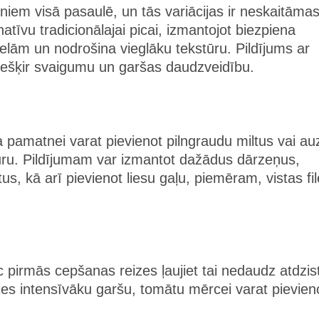
niem visā pasaulē, un tās variācijas ir neskaitāmas
atīvu tradicionālajai picai, izmantojot biezpiena
ielām un nodrošina vieglāku tekstūru. Pildījums ar
piešķir svaigumu un garšas daudzveidību.
a pamatnei varat pievienot pilngraudu miltus vai au
saturu. Pildījumam var izmantot dažādus dārzeņus,
s, kā arī pievienot liesu gaļu, piemēram, vistas fil
pirmās cepšanas reizes ļaujiet tai nedaudz atdzist
ties intensīvāku garšu, tomātu mērcei varat pievien