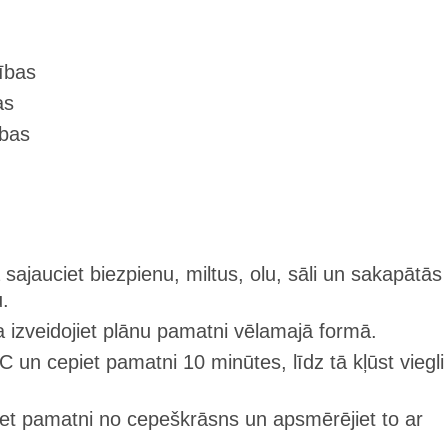
ības
as
ības
sajauciet biezpienu, miltus, olu, sāli un sakapātās
u.
izveidojiet plānu pamatni vēlamajā formā.
C un cepiet pamatni 10 minūtes, līdz tā kļūst viegli
t pamatni no cepeškrāsns un apsmērējiet to ar