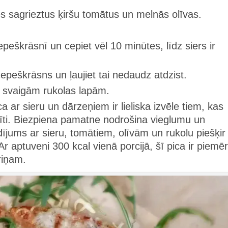
es sagrieztus ķiršu tomātus un melnās olīvas.
epeškrāsnī un cepiet vēl 10 minūtes, līdz siers ir
epeškrāsns un ļaujiet tai nedaudz atdzist.
r svaigām rukolas lapām.
a ar sieru un dārzeņiem ir lieliska izvēle tiem, kas
tīti. Biezpiena pamatne nodrošina vieglumu un
dījums ar sieru, tomātiem, olīvām un rukolu piešķir
 aptuveni 300 kcal vienā porcijā, šī pica ir piemē
ēriņam.