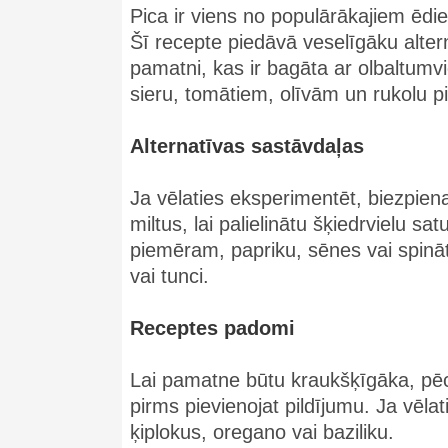
Pica ir viens no populārākajiem ēdie
Šī recepte piedāvā veselīgāku altern
pamatni, kas ir bagāta ar olbaltumv
sieru, tomātiem, olīvām un rukolu 
Alternatīvas sastāvdaļas
Ja vēlaties eksperimentēt, biezpien
miltus, lai palielinātu šķiedrvielu 
piemēram, papriku, sēnes vai spinātu
vai tunci.
Receptes padomi
Lai pamatne būtu kraukšķīgāka, pēc 
pirms pievienojat pildījumu. Ja vēla
ķiplokus, oregano vai baziliku.