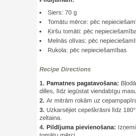
Siers: 70 g
Tomātu mērce: pēc nepieciešam
Ķiršu tomāti: pēc nepieciešamīb
Melnās olīvas: pēc nepieciešam
Rukola: pēc nepieciešamības
Recipe Directions
1.
Pamatnes pagatavošana:
Bļodā 
dilles, līdz iegūstat viendabīgu mas
2.
Ar mitrām rokām uz cepampapīra 
3.
Uzkarsējiet cepeškrāsni līdz 180°
zeltaina.
4.
Pildījuma pievienošana:
Izņemie
tomātu mērci.