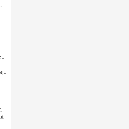
.
zu
eju
,
ot