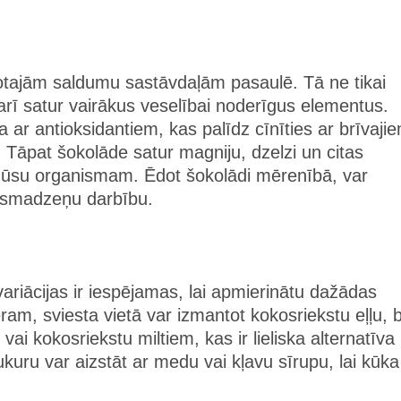
ļotajām saldumu sastāvdaļām pasaulē. Tā ne tikai
rī satur vairākus veselībai noderīgus elementus.
ar antioksidantiem, kas palīdz cīnīties ar brīvaji
Tāpat šokolāde satur magniju, dzelzi un citas
mūsu organismam. Ēdot šokolādi mērenībā, var
t smadzeņu darbību.
ariācijas ir iespējamas, lai apmierinātu dažādas
am, sviesta vietā var izmantot kokosriekstu eļļu, 
vai kokosriekstu miltiem, kas ir lieliska alternatīva
kuru var aizstāt ar medu vai kļavu sīrupu, lai kūka