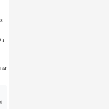
ts
žu.
 ar
.
ai