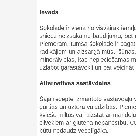
Ievads
Šokolāde ir viena no visvairāk iemī
sniedz neizsakāmu baudījumu, bet a
Piemēram, tumšā šokolāde ir bagāta 
radikāļiem un aizsargā mūsu šūnas. 
minerālvielas, kas nepieciešamas 
uzlabot garastāvokli un pat veicinā
Alternatīvas sastāvdaļas
Šajā receptē izmantoto sastāvdaļu v
garšas un uztura vajadzības. Piemēr
kviešu miltus var aizstāt ar mandeļu 
cilvēkiem ar glutēna nepanesību. Cu
būtu nedaudz veselīgāka.