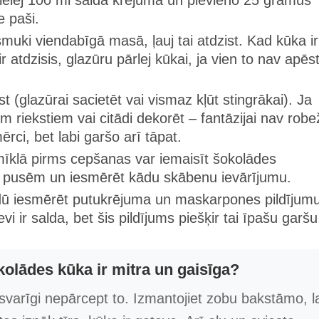
pielej 100 ml saldā krējuma un pievieno 25 gramus
e paši.
smuki viendabīgā masā, ļauj tai atdzist. Kad kūka ir
 ir atdzisis, glazūru pārlej kūkai, ja vien to nav apēs
st (glazūrai sacietēt vai vismaz kļūt stingrākai). Ja
m riekstiem vai citādi dekorēt – fantāzijai nav robe
rci, bet labi garšo arī tāpat.
 mīklā pirms cepšanas var iemaisīt šokolādes
uz pusēm un iesmērēt kādu skābenu ievārījumu.
idū iesmērēt putukrējuma un maskarpones pildījumu
ir salda, bet šis pildījums piešķir tai īpašu garšu
kolādes kūka ir mitra un gaisīga?
 svarīgi nepārcept to. Izmantojiet zobu bakstāmo, l