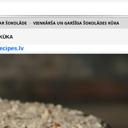
AR ŠOKOLĀDE
VIENKĀRŠA UN GARŠĪGA ŠOKOLĀDES KŪKA
 KŪKA
ecipes.lv