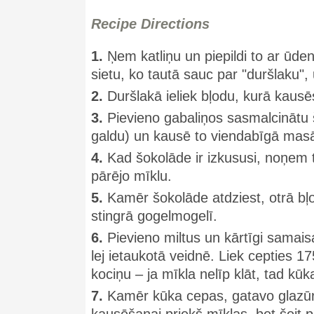
Recipe Directions
1.
Ņem katliņu un piepildi to ar ūden
sietu, ko tautā sauc par "duršlaku", 
2.
Duršlakā ieliek bļodu, kurā kausē
3.
Pievieno gabaliņos sasmalcinātu š
galdu) un kausē to viendabīgā masā
4.
Kad šokolāde ir izkususi, noņem 
pārējo mīklu.
5.
Kamēr šokolāde atdziest, otrā bļo
stingrā gogelmogelī.
6.
Pievieno miltus un kārtīgi samais
lej ietaukotā veidnē. Liek cepties
kociņu – ja mīkla nelīp klāt, tad kūk
7.
Kamēr kūka cepas, gatavo glazūr