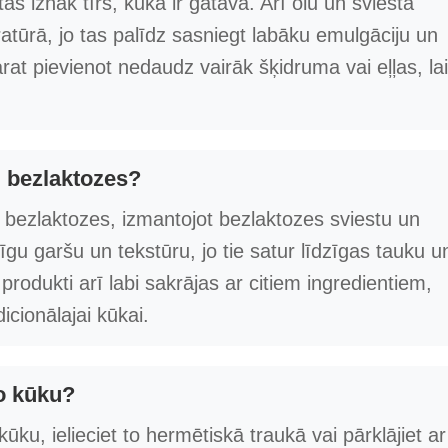
tas iznāk tīrs, kūka ir gatava. Arī olu un sviesta
atūrā, jo tas palīdz sasniegt labāku emulgāciju un
at pievienot nedaudz vairāk šķidruma vai eļļas, lai
i bezlaktozes?
 bezlaktozes, izmantojot bezlaktozes sviestu un
zīgu garšu un tekstūru, jo tie satur līdzīgas tauku u
rodukti arī labi sakrājas ar citiem ingredientiem,
dicionālajai kūkai.
šo kūku?
ūku, ielieciet to hermētiskā traukā vai pārklājiet ar