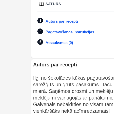
SATURS
Autors par recepti
Pagatavošanas instrukcijas
Atsauksmes (0)
Autors par recepti
Ilgi no šokolādes kūkas pagatavoša
sarežģīts un grūts pasākums. Taču
mierā. Saņēmos drosmi un meklēju i
meklējumi vainagojās ar panākumiem
Galvenais nebaidīties no visām tām
vienkāršāks nekā acīmredzamais!