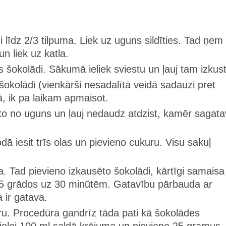
i līdz 2/3 tilpuma. Liek uz uguns sildīties. Tad ņem
un liek uz katla.
s šokolādi. Sākumā ieliek sviestu un ļauj tam izkust
okolādi (vienkārši nesadalītā veidā sadauzi pret
, ik pa laikam apmaisot.
to no uguns un ļauj nedaudz atdzist, kamēr sagat
dā iesit trīs olas un pievieno cukuru. Visu sakuļ
a. Tad pievieno izkausēto šokolādi, kārtīgi samaisa
 175 grādos uz 30 minūtēm. Gatavību pārbauda ar
a ir gatava.
u. Procedūra gandrīz tāda pati kā šokolādes