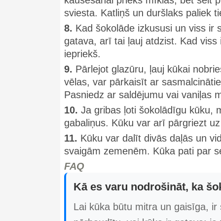
kausēšanai priekš mīklas, bet šeit 
sviesta. Katliņš un duršlaks paliek ti
8.
Kad šokolāde izkususi un viss ir 
gatava, arī tai ļauj atdzist. Kad viss
iepriekš.
9.
Pārlejot glazūru, ļauj kūkai nobrie
vēlas, var pārkaisīt ar sasmalcinātie
Pasniedz ar saldējumu vai vaniļas mē
10.
Ja gribas ļoti šokolādīgu kūku,
gabaliņus. Kūku var arī pārgriezt 
11.
Kūku var dalīt divās daļās un v
svaigām zemenēm. Kūka pati par sevi 
FAQ
Kā es varu nodrošināt, ka šo
Lai kūka būtu mitra un gaisīga, ir