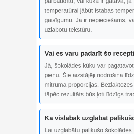
pārbaudītu, vai kūka ir gatava; ja 
temperatūrai jābūt istabas temper
gaisīgumu. Ja ir nepieciešams, var
uzlabotu tekstūru.
Vai es varu padarīt šo recept
Jā, šokolādes kūku var pagatavot
pienu. Šie aizstājēji nodrošina līd
mitruma proporcijas. Bezlaktozes p
tāpēc rezultāts būs ļoti līdzīgs tra
Kā vislabāk uzglabāt paliku
Lai uzglabātu palikušo šokolādes k