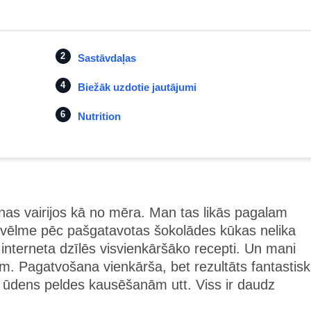
Sastāvdaļas
Biežāk uzdotie jautājumi
Nutrition
nas vairijos kā no mēra. Man tas likās pagalam
 vēlme pēc pašgatavotas šokolādes kūkas nelika
nterneta dzīlēs visvienkāršāko recepti. Un mani
. Pagatvošana vienkārša, bet rezultāts fantastisk
 ūdens peldes kausēšanām utt. Viss ir daudz