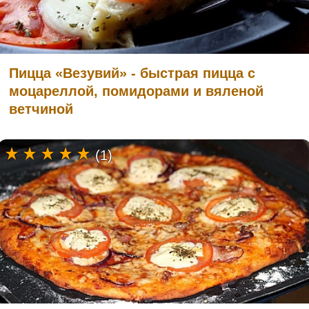
Пицца «Везувий» - быстрая пицца с
моцареллой, помидорами и вяленой
ветчиной
(1)