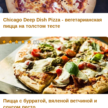
Chicago Deep Dish Pizza - вегетарианская
пицца на толстом тесте
(1)
Пицца с бурратой, вяленой ветчиной и
соусом песто