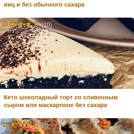
яиц и без обычного сахара
(10)
Кето шоколадный торт со сливочным
сыром или маскарпоне без сахара
(3)