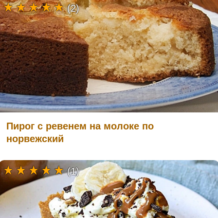
(2)
Пирог с ревенем на молоке по
норвежский
(1)