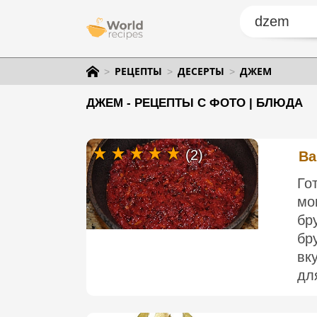
РЕЦЕПТЫ
ДЕСЕРТЫ
ДЖЕМ
ДЖЕМ - РЕЦЕПТЫ С ФОТО | БЛЮДА
(2)
Ва
Го
мо
бр
бр
вк
дл