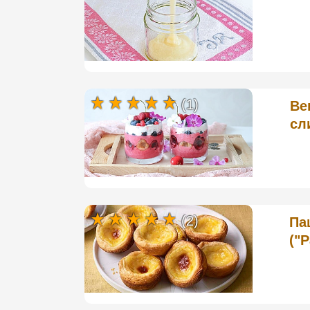
(1)
Ве
сл
(2)
Па
("P