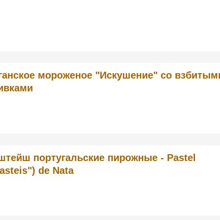
ганское мороженое "Искушение" со взбитым
ивками
штейш португальские пирожные - Pastel
asteis") de Nata