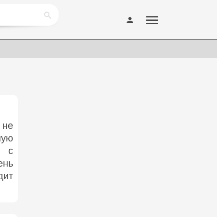
 не
ную
ь с
ень
дит