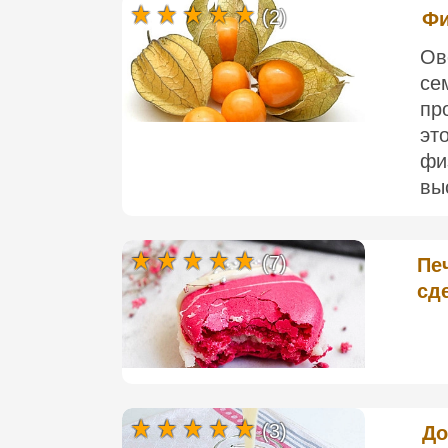
(2)
Фи
Ов
с
пр
эт
фи
вы
(7)
Пе
сд
(3)
До