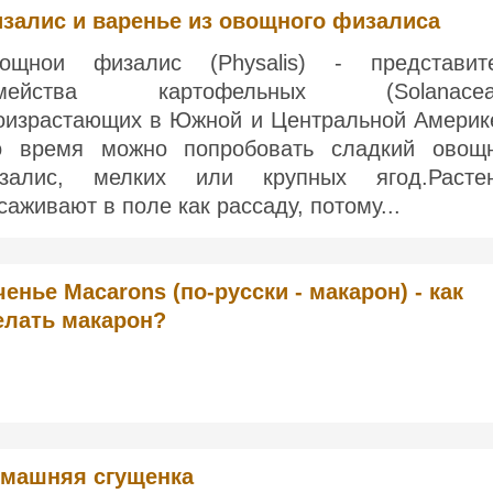
залис и варенье из овощного физалиса
ощнои физалис (Physalis) - представит
емейства картофельных (Solanaceae
оизрастающих в Южной и Центральной Америк
о время можно попробовать сладкий овощ
залис, мелких или крупных ягод.Расте
саживают в поле как рассаду, потому...
ченье Macarons (по-русски - макарон) - как
елать макарон?
машняя сгущенка