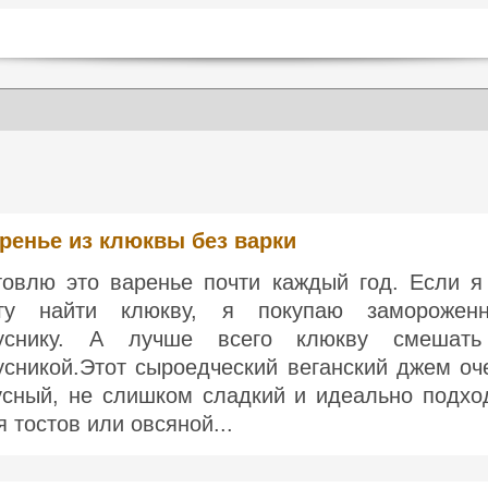
ренье из клюквы без варки
товлю это варенье почти каждый год. Если я
гу найти клюкву, я покупаю заморожен
уснику. А лучше всего клюкву смешат
усникой.Этот сыроедческий веганский джем оч
усный, не слишком сладкий и идеально подхо
я тостов или овсяной...