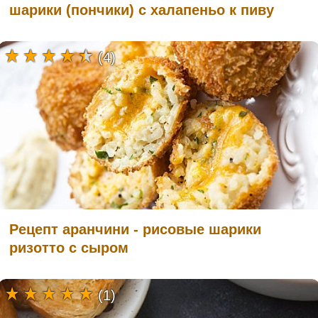
шарики (пончики) с халапеньо к пиву
(4)
Рецепт аранчини - рисовые шарики
ризотто с сыром
(1)