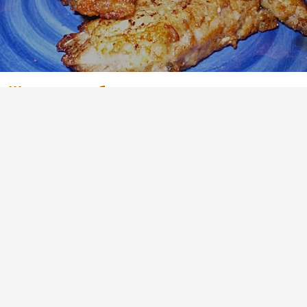
Жареная камбала на сковороде
(2)
Лаврак: жареная рыба