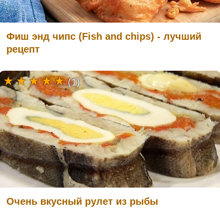
Фиш энд чипс (Fish and chips) - лучший
рецепт
(1)
Очень вкусный рулет из рыбы