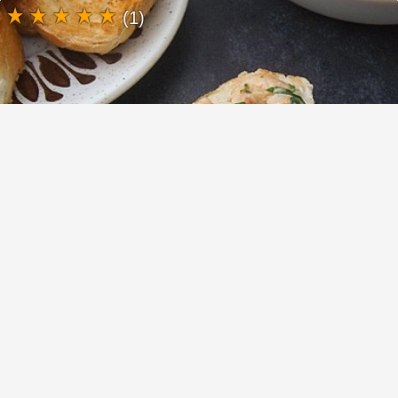
(1)
Брускетта с креветками, сливочным
сыром и консервированными
помидорами
(4)