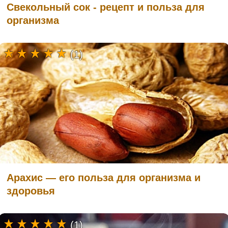
Свекольный сок - рецепт и польза для
организма
(1)
Арахис — его польза для организма и
здоровья
(1)