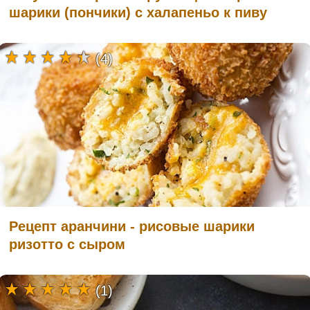
шарики (пончики) с халапеньо к пиву
(4)
Рецепт аранчини - рисовые шарики
ризотто с сыром
(1)