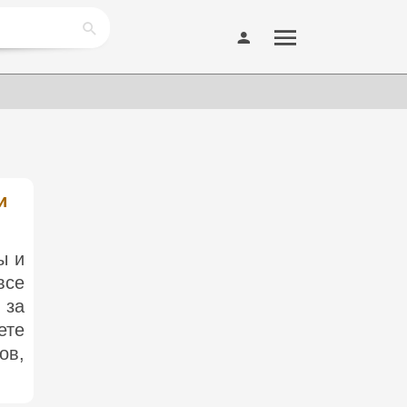
и
ы и
все
 за
ете
ов,