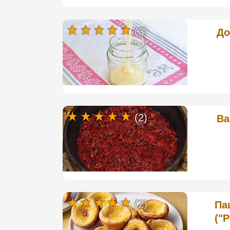
(3)
До
(2)
Ва
(2)
Па
("P