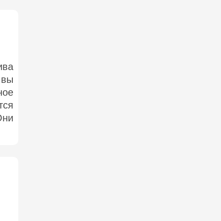
ива
 вы
ное
тся
Они