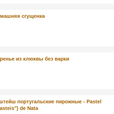
машняя сгущенка
ренье из клюквы без варки
штейш португальские пирожные - Pastel
asteis") de Nata