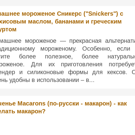
ашнее мороженое Сникерс ("Snickers") с
хисовым маслом, бананами и греческим
уртом
машнее мороженое — прекрасная альтернат
адиционному мороженому. Особенно, если
тите более полезное, более натураль
роженое. Для их приготовления потребуе
ендер и силиконовые формы для кексов. 
ень удобны в использовании – в...
ченье Macarons (по-русски - макарон) - как
елать макарон?