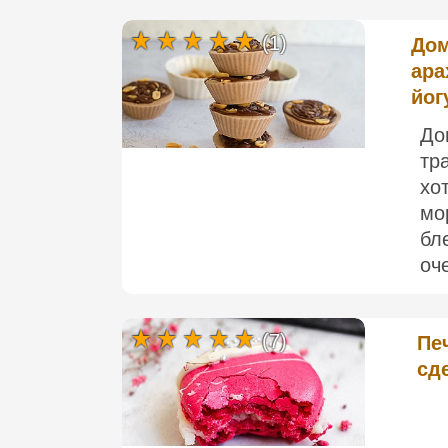
(1)
Дом
ара
йог
До
тр
хо
мо
бл
оч
(7)
Пе
сд