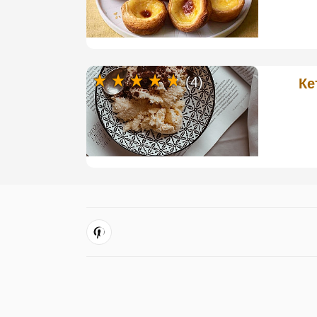
(4)
Ке