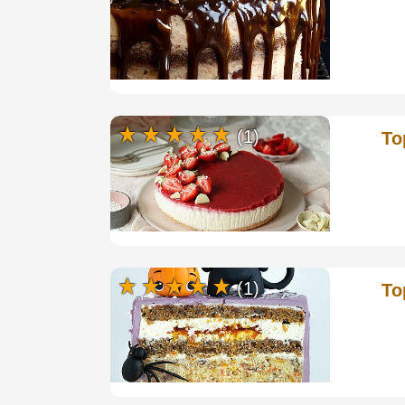
(1)
То
(1)
То