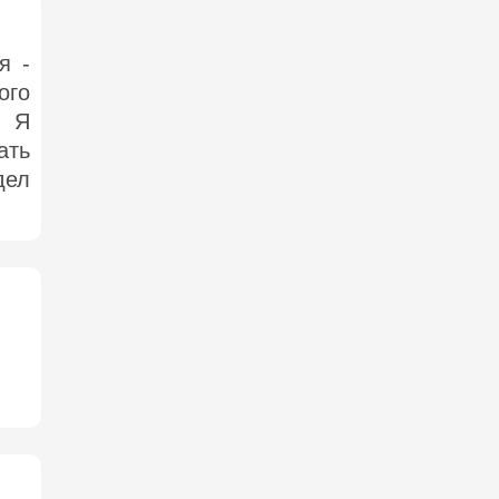
я -
ого
. Я
ать
дел