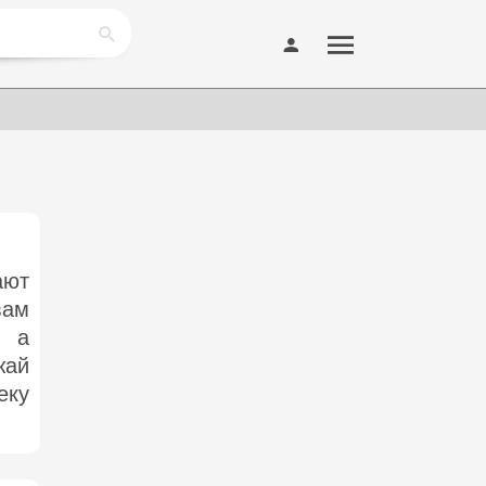
ают
вам
, а
жай
еку