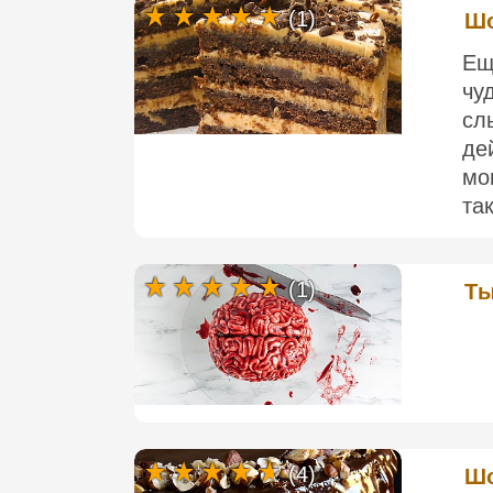
(1)
Шо
Ещ
чу
сл
де
мо
та
(1)
Ты
(4)
Шо