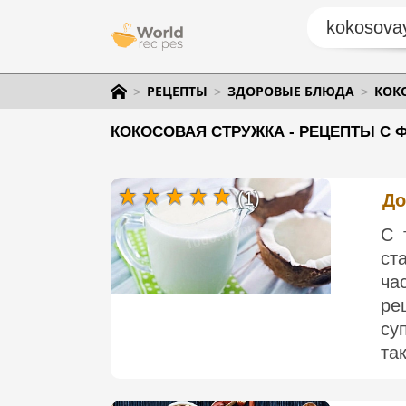
РЕЦЕПТЫ
ЗДОРОВЫЕ БЛЮДА
КОК
КОКОСОВАЯ СТРУЖКА - РЕЦЕПТЫ С 
(1)
До
С 
ст
ча
ре
су
та