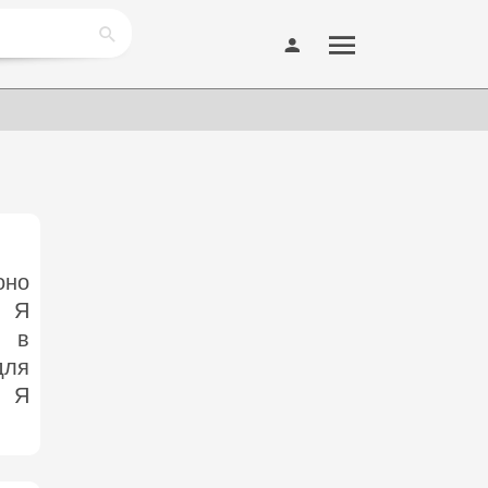
оно
. Я
о в
для
. Я