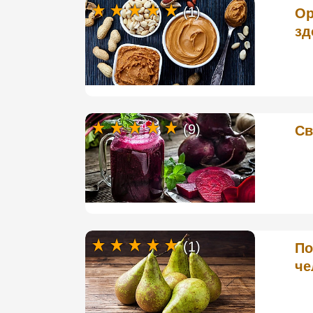
(1)
Ор
зд
(9)
Св
(1)
По
че