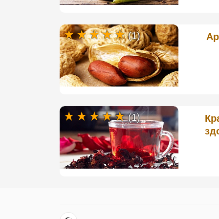
(1)
Ар
(1)
Кр
зд