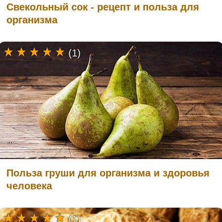
Свекольный сок - рецепт и польза для
организма
(1)
Польза груши для организма и здоровья
человека
(1)